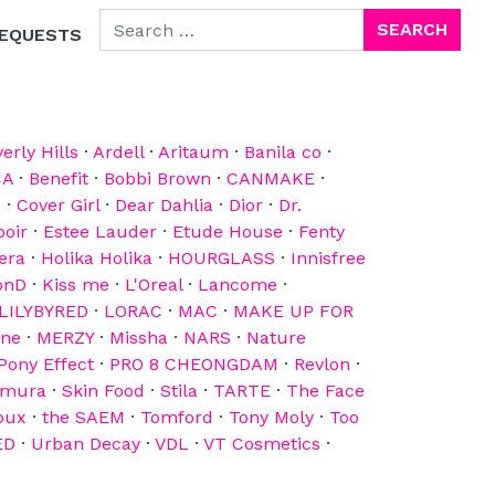
SEARCH FOR:
EQUESTS
erly Hills
·
Ardell
·
Aritaum
·
Banila co
·
CA
·
Benefit
·
Bobbi Brown
·
CANMAKE
·
p
·
Cover Girl
·
Dear Dahlia
·
Dior
·
Dr.
poir
·
Estee Lauder
·
Etude House
·
Fenty
era
·
Holika Holika
·
HOURGLASS
·
Innisfree
onD
·
Kiss me
·
L'Oreal
·
Lancome
·
LILYBYRED
·
LORAC
·
MAC
·
MAKE UP FOR
ine
·
MERZY
·
Missha
·
NARS
·
Nature
Pony Effect
·
PRO 8 CHEONGDAM
·
Revlon
·
emura
·
Skin Food
·
Stila
·
TARTE
·
The Face
oux
·
the SAEM
·
Tomford
·
Tony Moly
·
Too
ED
·
Urban Decay
·
VDL
·
VT Cosmetics
·