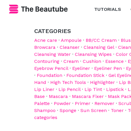
TUTORIALS
CATEGORIES
Acne care
·
Ampoule
·
BB/CC Cream
·
Blu
Browcara
·
Cleanser
·
Cleansing Gel
·
Clean
Cleansing Water
·
Cleansing Wipes
·
Color 
Contouring
·
Cream
·
Cushion
·
Essence
·
E
Eyebrow Pencil
·
Eyeliner
·
Eyeliner Pen
·
E
·
Foundation
·
Foundation Stick
·
Gel Eyelin
Hand
·
High Tech Tools
·
Highlighter
·
Lip 
Lip Liner
·
Lip Pencil
·
Lip Tint
·
Lipstick
·
L
Base
·
Mascara
·
Mascara Fixer
·
Mask Pac
Palette
·
Powder
·
Primer
·
Remover
·
Scru
Shampoo
·
Sponge
·
Sun Screen
·
Toner
·
T
categories