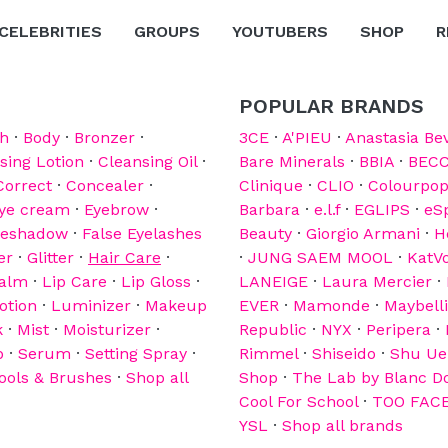
CELEBRITIES
GROUPS
YOUTUBERS
SHOP
R
POPULAR BRANDS
sh
·
Body
·
Bronzer
·
3CE
·
A'PIEU
·
Anastasia Bev
sing Lotion
·
Cleansing Oil
·
Bare Minerals
·
BBIA
·
BEC
Correct
·
Concealer
·
Clinique
·
CLIO
·
Colourpo
ye cream
·
Eyebrow
·
Barbara
·
e.l.f
·
EGLIPS
·
eS
yeshadow
·
False Eyelashes
Beauty
·
Giorgio Armani
·
H
er
·
Glitter
·
Hair Care
·
·
JUNG SAEM MOOL
·
KatV
Balm
·
Lip Care
·
Lip Gloss
·
LANEIGE
·
Laura Mercier
·
otion
·
Luminizer
·
Makeup
EVER
·
Mamonde
·
Maybell
k
·
Mist
·
Moisturizer
·
Republic
·
NYX
·
Peripera
·
b
·
Serum
·
Setting Spray
·
Rimmel
·
Shiseido
·
Shu U
ools & Brushes
·
Shop all
Shop
·
The Lab by Blanc D
Cool For School
·
TOO FAC
YSL
·
Shop all brands