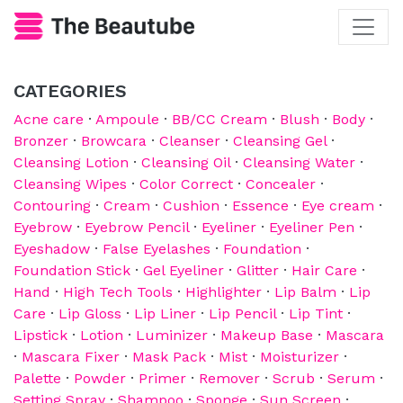
CATEGORIES
Acne care
·
Ampoule
·
BB/CC Cream
·
Blush
·
Body
·
Bronzer
·
Browcara
·
Cleanser
·
Cleansing Gel
·
Cleansing Lotion
·
Cleansing Oil
·
Cleansing Water
·
Cleansing Wipes
·
Color Correct
·
Concealer
·
Contouring
·
Cream
·
Cushion
·
Essence
·
Eye cream
·
Eyebrow
·
Eyebrow Pencil
·
Eyeliner
·
Eyeliner Pen
·
Eyeshadow
·
False Eyelashes
·
Foundation
·
Foundation Stick
·
Gel Eyeliner
·
Glitter
·
Hair Care
·
Hand
·
High Tech Tools
·
Highlighter
·
Lip Balm
·
Lip
Care
·
Lip Gloss
·
Lip Liner
·
Lip Pencil
·
Lip Tint
·
Lipstick
·
Lotion
·
Luminizer
·
Makeup Base
·
Mascara
·
Mascara Fixer
·
Mask Pack
·
Mist
·
Moisturizer
·
Palette
·
Powder
·
Primer
·
Remover
·
Scrub
·
Serum
·
Setting Spray
·
Shampoo
·
Sponge
·
Sun Screen
·