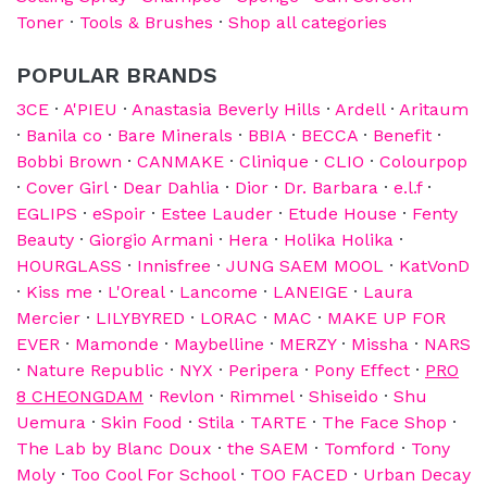
Toner
·
Tools & Brushes
·
Shop all categories
POPULAR BRANDS
3CE
·
A'PIEU
·
Anastasia Beverly Hills
·
Ardell
·
Aritaum
·
Banila co
·
Bare Minerals
·
BBIA
·
BECCA
·
Benefit
·
Bobbi Brown
·
CANMAKE
·
Clinique
·
CLIO
·
Colourpop
·
Cover Girl
·
Dear Dahlia
·
Dior
·
Dr. Barbara
·
e.l.f
·
EGLIPS
·
eSpoir
·
Estee Lauder
·
Etude House
·
Fenty
Beauty
·
Giorgio Armani
·
Hera
·
Holika Holika
·
HOURGLASS
·
Innisfree
·
JUNG SAEM MOOL
·
KatVonD
·
Kiss me
·
L'Oreal
·
Lancome
·
LANEIGE
·
Laura
Mercier
·
LILYBYRED
·
LORAC
·
MAC
·
MAKE UP FOR
EVER
·
Mamonde
·
Maybelline
·
MERZY
·
Missha
·
NARS
·
Nature Republic
·
NYX
·
Peripera
·
Pony Effect
·
PRO
8 CHEONGDAM
·
Revlon
·
Rimmel
·
Shiseido
·
Shu
Uemura
·
Skin Food
·
Stila
·
TARTE
·
The Face Shop
·
The Lab by Blanc Doux
·
the SAEM
·
Tomford
·
Tony
Moly
·
Too Cool For School
·
TOO FACED
·
Urban Decay