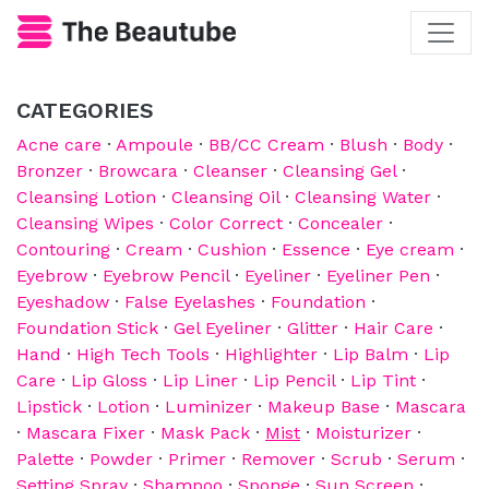
CATEGORIES
Acne care
·
Ampoule
·
BB/CC Cream
·
Blush
·
Body
·
Bronzer
·
Browcara
·
Cleanser
·
Cleansing Gel
·
Cleansing Lotion
·
Cleansing Oil
·
Cleansing Water
·
Cleansing Wipes
·
Color Correct
·
Concealer
·
Contouring
·
Cream
·
Cushion
·
Essence
·
Eye cream
·
Eyebrow
·
Eyebrow Pencil
·
Eyeliner
·
Eyeliner Pen
·
Eyeshadow
·
False Eyelashes
·
Foundation
·
Foundation Stick
·
Gel Eyeliner
·
Glitter
·
Hair Care
·
Hand
·
High Tech Tools
·
Highlighter
·
Lip Balm
·
Lip
Care
·
Lip Gloss
·
Lip Liner
·
Lip Pencil
·
Lip Tint
·
Lipstick
·
Lotion
·
Luminizer
·
Makeup Base
·
Mascara
·
Mascara Fixer
·
Mask Pack
·
Mist
·
Moisturizer
·
Palette
·
Powder
·
Primer
·
Remover
·
Scrub
·
Serum
·
Setting Spray
·
Shampoo
·
Sponge
·
Sun Screen
·