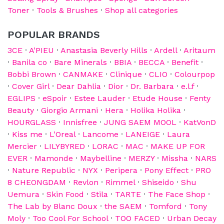
Toner
·
Tools & Brushes
·
Shop all categories
POPULAR BRANDS
3CE
·
A'PIEU
·
Anastasia Beverly Hills
·
Ardell
·
Aritaum
·
Banila co
·
Bare Minerals
·
BBIA
·
BECCA
·
Benefit
·
Bobbi Brown
·
CANMAKE
·
Clinique
·
CLIO
·
Colourpop
·
Cover Girl
·
Dear Dahlia
·
Dior
·
Dr. Barbara
·
e.l.f
·
EGLIPS
·
eSpoir
·
Estee Lauder
·
Etude House
·
Fenty
Beauty
·
Giorgio Armani
·
Hera
·
Holika Holika
·
HOURGLASS
·
Innisfree
·
JUNG SAEM MOOL
·
KatVonD
·
Kiss me
·
L'Oreal
·
Lancome
·
LANEIGE
·
Laura
Mercier
·
LILYBYRED
·
LORAC
·
MAC
·
MAKE UP FOR
EVER
·
Mamonde
·
Maybelline
·
MERZY
·
Missha
·
NARS
·
Nature Republic
·
NYX
·
Peripera
·
Pony Effect
·
PRO
8 CHEONGDAM
·
Revlon
·
Rimmel
·
Shiseido
·
Shu
Uemura
·
Skin Food
·
Stila
·
TARTE
·
The Face Shop
·
The Lab by Blanc Doux
·
the SAEM
·
Tomford
·
Tony
Moly
·
Too Cool For School
·
TOO FACED
·
Urban Decay