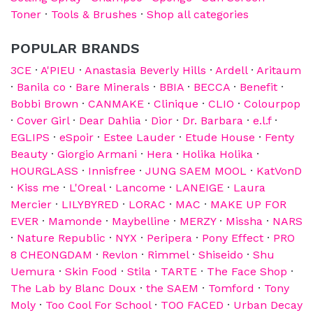
Toner
·
Tools & Brushes
·
Shop all categories
POPULAR BRANDS
3CE
·
A'PIEU
·
Anastasia Beverly Hills
·
Ardell
·
Aritaum
·
Banila co
·
Bare Minerals
·
BBIA
·
BECCA
·
Benefit
·
Bobbi Brown
·
CANMAKE
·
Clinique
·
CLIO
·
Colourpop
·
Cover Girl
·
Dear Dahlia
·
Dior
·
Dr. Barbara
·
e.l.f
·
EGLIPS
·
eSpoir
·
Estee Lauder
·
Etude House
·
Fenty
Beauty
·
Giorgio Armani
·
Hera
·
Holika Holika
·
HOURGLASS
·
Innisfree
·
JUNG SAEM MOOL
·
KatVonD
·
Kiss me
·
L'Oreal
·
Lancome
·
LANEIGE
·
Laura
Mercier
·
LILYBYRED
·
LORAC
·
MAC
·
MAKE UP FOR
EVER
·
Mamonde
·
Maybelline
·
MERZY
·
Missha
·
NARS
·
Nature Republic
·
NYX
·
Peripera
·
Pony Effect
·
PRO
8 CHEONGDAM
·
Revlon
·
Rimmel
·
Shiseido
·
Shu
Uemura
·
Skin Food
·
Stila
·
TARTE
·
The Face Shop
·
The Lab by Blanc Doux
·
the SAEM
·
Tomford
·
Tony
Moly
·
Too Cool For School
·
TOO FACED
·
Urban Decay