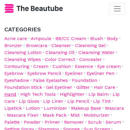
CATEGORIES
Acne care
·
Ampoule
·
BB/CC Cream
·
Blush
·
Body
·
Bronzer
·
Browcara
·
Cleanser
·
Cleansing Gel
·
Cleansing Lotion
·
Cleansing Oil
·
Cleansing Water
·
Cleansing Wipes
·
Color Correct
·
Concealer
·
Contouring
·
Cream
·
Cushion
·
Essence
·
Eye cream
·
Eyebrow
·
Eyebrow Pencil
·
Eyeliner
·
Eyeliner Pen
·
Eyeshadow
·
False Eyelashes
·
Foundation
·
Foundation Stick
·
Gel Eyeliner
·
Glitter
·
Hair Care
·
Hand
·
High Tech Tools
·
Highlighter
·
Lip Balm
·
Lip
Care
·
Lip Gloss
·
Lip Liner
·
Lip Pencil
·
Lip Tint
·
Lipstick
·
Lotion
·
Luminizer
·
Makeup Base
·
Mascara
·
Mascara Fixer
·
Mask Pack
·
Mist
·
Moisturizer
·
Palette
·
Powder
·
Primer
·
Remover
·
Scrub
·
Serum
·
Setting Spray
·
Shampoo
·
Sponge
·
Sun Screen
·