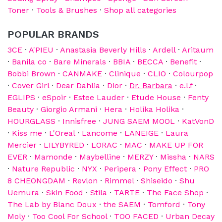
Toner
·
Tools & Brushes
·
Shop all categories
POPULAR BRANDS
3CE
·
A'PIEU
·
Anastasia Beverly Hills
·
Ardell
·
Aritaum
·
Banila co
·
Bare Minerals
·
BBIA
·
BECCA
·
Benefit
·
Bobbi Brown
·
CANMAKE
·
Clinique
·
CLIO
·
Colourpop
·
Cover Girl
·
Dear Dahlia
·
Dior
·
Dr. Barbara
·
e.l.f
·
EGLIPS
·
eSpoir
·
Estee Lauder
·
Etude House
·
Fenty
Beauty
·
Giorgio Armani
·
Hera
·
Holika Holika
·
HOURGLASS
·
Innisfree
·
JUNG SAEM MOOL
·
KatVonD
·
Kiss me
·
L'Oreal
·
Lancome
·
LANEIGE
·
Laura
Mercier
·
LILYBYRED
·
LORAC
·
MAC
·
MAKE UP FOR
EVER
·
Mamonde
·
Maybelline
·
MERZY
·
Missha
·
NARS
·
Nature Republic
·
NYX
·
Peripera
·
Pony Effect
·
PRO
8 CHEONGDAM
·
Revlon
·
Rimmel
·
Shiseido
·
Shu
Uemura
·
Skin Food
·
Stila
·
TARTE
·
The Face Shop
·
The Lab by Blanc Doux
·
the SAEM
·
Tomford
·
Tony
Moly
·
Too Cool For School
·
TOO FACED
·
Urban Decay