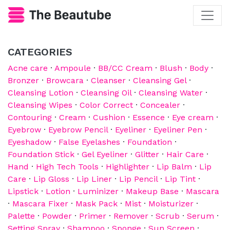
CATEGORIES
Acne care
·
Ampoule
·
BB/CC Cream
·
Blush
·
Body
·
Bronzer
·
Browcara
·
Cleanser
·
Cleansing Gel
·
Cleansing Lotion
·
Cleansing Oil
·
Cleansing Water
·
Cleansing Wipes
·
Color Correct
·
Concealer
·
Contouring
·
Cream
·
Cushion
·
Essence
·
Eye cream
·
Eyebrow
·
Eyebrow Pencil
·
Eyeliner
·
Eyeliner Pen
·
Eyeshadow
·
False Eyelashes
·
Foundation
·
Foundation Stick
·
Gel Eyeliner
·
Glitter
·
Hair Care
·
Hand
·
High Tech Tools
·
Highlighter
·
Lip Balm
·
Lip
Care
·
Lip Gloss
·
Lip Liner
·
Lip Pencil
·
Lip Tint
·
Lipstick
·
Lotion
·
Luminizer
·
Makeup Base
·
Mascara
·
Mascara Fixer
·
Mask Pack
·
Mist
·
Moisturizer
·
Palette
·
Powder
·
Primer
·
Remover
·
Scrub
·
Serum
·
Setting Spray
·
Shampoo
·
Sponge
·
Sun Screen
·