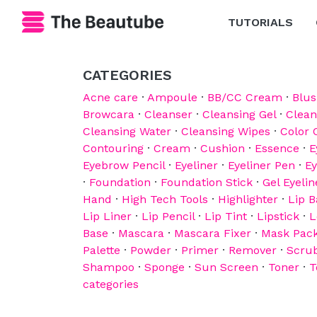
TUTORIALS
CATEGORIES
Acne care
·
Ampoule
·
BB/CC Cream
·
Blu
Browcara
·
Cleanser
·
Cleansing Gel
·
Clean
Cleansing Water
·
Cleansing Wipes
·
Color 
Contouring
·
Cream
·
Cushion
·
Essence
·
E
Eyebrow Pencil
·
Eyeliner
·
Eyeliner Pen
·
E
·
Foundation
·
Foundation Stick
·
Gel Eyelin
Hand
·
High Tech Tools
·
Highlighter
·
Lip 
Lip Liner
·
Lip Pencil
·
Lip Tint
·
Lipstick
·
L
Base
·
Mascara
·
Mascara Fixer
·
Mask Pac
Palette
·
Powder
·
Primer
·
Remover
·
Scru
Shampoo
·
Sponge
·
Sun Screen
·
Toner
·
T
categories