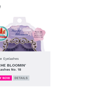
'
se Eyelashes
CHE BLOOMIN'
lashes No. 18
Y NOW
DETAILS