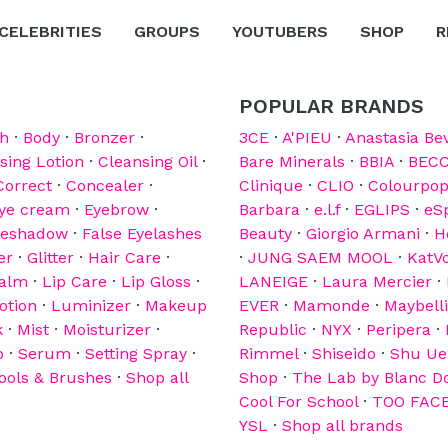
CELEBRITIES
GROUPS
YOUTUBERS
SHOP
R
POPULAR BRANDS
sh
·
Body
·
Bronzer
·
3CE
·
A'PIEU
·
Anastasia Bev
sing Lotion
·
Cleansing Oil
·
Bare Minerals
·
BBIA
·
BEC
Correct
·
Concealer
·
Clinique
·
CLIO
·
Colourpo
ye cream
·
Eyebrow
·
Barbara
·
e.l.f
·
EGLIPS
·
eS
yeshadow
·
False Eyelashes
Beauty
·
Giorgio Armani
·
H
er
·
Glitter
·
Hair Care
·
·
JUNG SAEM MOOL
·
KatV
Balm
·
Lip Care
·
Lip Gloss
·
LANEIGE
·
Laura Mercier
·
otion
·
Luminizer
·
Makeup
EVER
·
Mamonde
·
Maybell
k
·
Mist
·
Moisturizer
·
Republic
·
NYX
·
Peripera
·
b
·
Serum
·
Setting Spray
·
Rimmel
·
Shiseido
·
Shu U
ools & Brushes
·
Shop all
Shop
·
The Lab by Blanc D
Cool For School
·
TOO FAC
YSL
·
Shop all brands