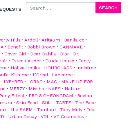
SEARCH FOR:
EQUESTS
erly Hills
·
Ardell
·
Aritaum
·
Banila co
·
CA
·
Benefit
·
Bobbi Brown
·
CANMAKE
·
p
·
Cover Girl
·
Dear Dahlia
·
Dior
·
Dr.
poir
·
Estee Lauder
·
Etude House
·
Fenty
era
·
Holika Holika
·
HOURGLASS
·
Innisfree
onD
·
Kiss me
·
L'Oreal
·
Lancome
·
LILYBYRED
·
LORAC
·
MAC
·
MAKE UP FOR
ine
·
MERZY
·
Missha
·
NARS
·
Nature
Pony Effect
·
PRO 8 CHEONGDAM
·
Revlon
·
emura
·
Skin Food
·
Stila
·
TARTE
·
The Face
oux
·
the SAEM
·
Tomford
·
Tony Moly
·
Too
ED
·
Urban Decay
·
VDL
·
VT Cosmetics
·