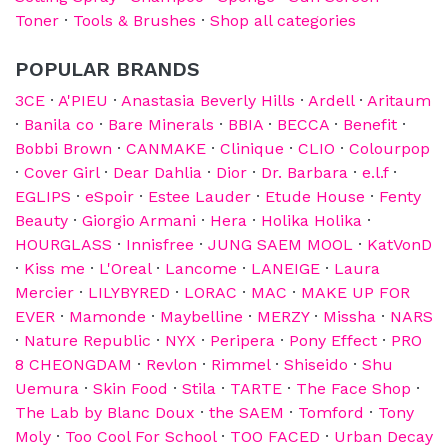
Toner
·
Tools & Brushes
·
Shop all categories
POPULAR BRANDS
3CE
·
A'PIEU
·
Anastasia Beverly Hills
·
Ardell
·
Aritaum
·
Banila co
·
Bare Minerals
·
BBIA
·
BECCA
·
Benefit
·
Bobbi Brown
·
CANMAKE
·
Clinique
·
CLIO
·
Colourpop
·
Cover Girl
·
Dear Dahlia
·
Dior
·
Dr. Barbara
·
e.l.f
·
EGLIPS
·
eSpoir
·
Estee Lauder
·
Etude House
·
Fenty
Beauty
·
Giorgio Armani
·
Hera
·
Holika Holika
·
HOURGLASS
·
Innisfree
·
JUNG SAEM MOOL
·
KatVonD
·
Kiss me
·
L'Oreal
·
Lancome
·
LANEIGE
·
Laura
Mercier
·
LILYBYRED
·
LORAC
·
MAC
·
MAKE UP FOR
EVER
·
Mamonde
·
Maybelline
·
MERZY
·
Missha
·
NARS
·
Nature Republic
·
NYX
·
Peripera
·
Pony Effect
·
PRO
8 CHEONGDAM
·
Revlon
·
Rimmel
·
Shiseido
·
Shu
Uemura
·
Skin Food
·
Stila
·
TARTE
·
The Face Shop
·
The Lab by Blanc Doux
·
the SAEM
·
Tomford
·
Tony
Moly
·
Too Cool For School
·
TOO FACED
·
Urban Decay