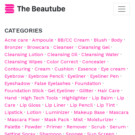
CATEGORIES
Acne care
·
Ampoule
·
BB/CC Cream
·
Blush
·
Body
·
Bronzer
·
Browcara
·
Cleanser
·
Cleansing Gel
·
Cleansing Lotion
·
Cleansing Oil
·
Cleansing Water
·
Cleansing Wipes
·
Color Correct
·
Concealer
·
Contouring
·
Cream
·
Cushion
·
Essence
·
Eye cream
·
Eyebrow
·
Eyebrow Pencil
·
Eyeliner
·
Eyeliner Pen
·
Eyeshadow
·
False Eyelashes
·
Foundation
·
Foundation Stick
·
Gel Eyeliner
·
Glitter
·
Hair Care
·
Hand
·
High Tech Tools
·
Highlighter
·
Lip Balm
·
Lip
Care
·
Lip Gloss
·
Lip Liner
·
Lip Pencil
·
Lip Tint
·
Lipstick
·
Lotion
·
Luminizer
·
Makeup Base
·
Mascara
·
Mascara Fixer
·
Mask Pack
·
Mist
·
Moisturizer
·
Palette
·
Powder
·
Primer
·
Remover
·
Scrub
·
Serum
·
Setting Spray
·
Shampoo
·
Sponge
·
Sun Screen
·