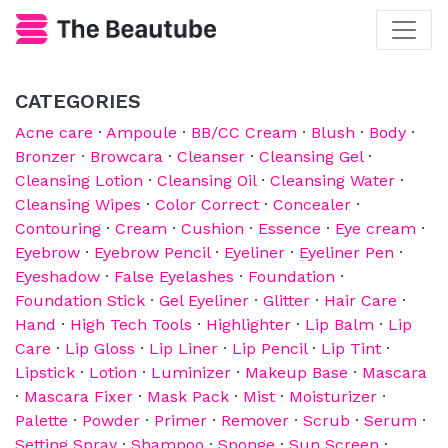
CATEGORIES
Acne care
·
Ampoule
·
BB/CC Cream
·
Blush
·
Body
·
Bronzer
·
Browcara
·
Cleanser
·
Cleansing Gel
·
Cleansing Lotion
·
Cleansing Oil
·
Cleansing Water
·
Cleansing Wipes
·
Color Correct
·
Concealer
·
Contouring
·
Cream
·
Cushion
·
Essence
·
Eye cream
·
Eyebrow
·
Eyebrow Pencil
·
Eyeliner
·
Eyeliner Pen
·
Eyeshadow
·
False Eyelashes
·
Foundation
·
Foundation Stick
·
Gel Eyeliner
·
Glitter
·
Hair Care
·
Hand
·
High Tech Tools
·
Highlighter
·
Lip Balm
·
Lip
Care
·
Lip Gloss
·
Lip Liner
·
Lip Pencil
·
Lip Tint
·
Lipstick
·
Lotion
·
Luminizer
·
Makeup Base
·
Mascara
·
Mascara Fixer
·
Mask Pack
·
Mist
·
Moisturizer
·
Palette
·
Powder
·
Primer
·
Remover
·
Scrub
·
Serum
·
Setting Spray
·
Shampoo
·
Sponge
·
Sun Screen
·