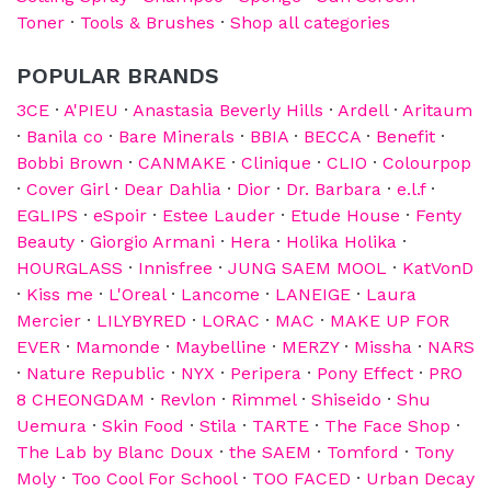
Toner
·
Tools & Brushes
·
Shop all categories
POPULAR BRANDS
3CE
·
A'PIEU
·
Anastasia Beverly Hills
·
Ardell
·
Aritaum
·
Banila co
·
Bare Minerals
·
BBIA
·
BECCA
·
Benefit
·
Bobbi Brown
·
CANMAKE
·
Clinique
·
CLIO
·
Colourpop
·
Cover Girl
·
Dear Dahlia
·
Dior
·
Dr. Barbara
·
e.l.f
·
EGLIPS
·
eSpoir
·
Estee Lauder
·
Etude House
·
Fenty
Beauty
·
Giorgio Armani
·
Hera
·
Holika Holika
·
HOURGLASS
·
Innisfree
·
JUNG SAEM MOOL
·
KatVonD
·
Kiss me
·
L'Oreal
·
Lancome
·
LANEIGE
·
Laura
Mercier
·
LILYBYRED
·
LORAC
·
MAC
·
MAKE UP FOR
EVER
·
Mamonde
·
Maybelline
·
MERZY
·
Missha
·
NARS
·
Nature Republic
·
NYX
·
Peripera
·
Pony Effect
·
PRO
8 CHEONGDAM
·
Revlon
·
Rimmel
·
Shiseido
·
Shu
Uemura
·
Skin Food
·
Stila
·
TARTE
·
The Face Shop
·
The Lab by Blanc Doux
·
the SAEM
·
Tomford
·
Tony
Moly
·
Too Cool For School
·
TOO FACED
·
Urban Decay